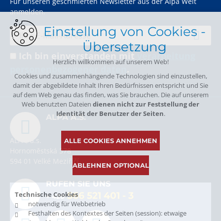
Für unseren geschmierten Newsletter aus der Alpa Welt
anmelden.
Einstellung von Cookies -
Übersetzung
Ich bin einverstanden mit
verarbeitung
Herzlich willkommen auf unserem Web!
personenbezogener daten
.
Cookies und zusammenhängende Technologien sind einzustellen,
damit der abgebildete Inhalt Ihren Bedürfnissen entspricht und Sie
auf dem Web genau das finden, was Sie brauchen. Die auf unserem
Web benutzten Dateien
dienen nicht zur Feststellung der
Identität der Benutzer der Seiten
.
ALPA A.S.
ALPA, a.s.
ALLE COOKIES ANNEHMEN
Hornoměstská 378
594 01 Velké Meziříčí
ABLEHNEN OPTIONAL
RUFEN SIE UNS
Technische Cookies
566 521 401
- 3
+ 420
notwendig für Webbetrieb
Festhalten des Kontextes der Seiten (session): etwaige