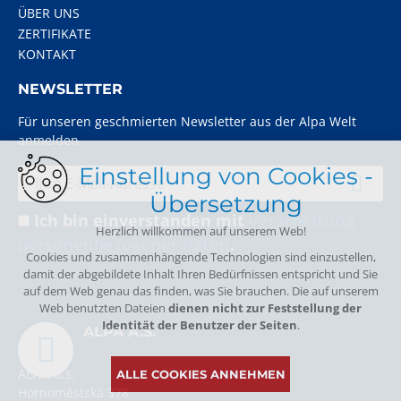
ÜBER UNS
ZERTIFIKATE
KONTAKT
NEWSLETTER
Für unseren geschmierten Newsletter aus der Alpa Welt
anmelden.
Einstellung von Cookies -
Übersetzung
Ich bin einverstanden mit
verarbeitung
Herzlich willkommen auf unserem Web!
personenbezogener daten
.
Cookies und zusammenhängende Technologien sind einzustellen,
damit der abgebildete Inhalt Ihren Bedürfnissen entspricht und Sie
auf dem Web genau das finden, was Sie brauchen. Die auf unserem
Web benutzten Dateien
dienen nicht zur Feststellung der
Identität der Benutzer der Seiten
.
ALPA A.S.
ALPA, a.s.
ALLE COOKIES ANNEHMEN
Hornoměstská 378