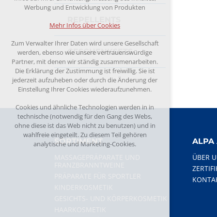
Werbung und Entwicklung von Produkten
REPELLENTS
Mehr Infos über Cookies
Zum Verwalter Ihrer Daten wird unsere Gesellschaft
GESCHENKSETS
werden, ebenso wie unsere vertrauenswürdige
Partner, mit denen wir ständig zusammenarbeiten.
Die Erklärung der Zustimmung ist freiwillig. Sie ist
jederzeit aufzuheben oder durch die Änderung der
Einstellung Ihrer Cookies wiederaufzunehmen.
Cookies und ähnliche Technologien werden in in
technische (notwendig für den Gang des Webs,
ohne diese ist das Web nicht zu benutzen) und in
wahlfreie eingeteilt. Zu diesem Teil gehören
SORTIMENT
ALPA 
analytische und Marketing-Cookies.
MASSAGEPRÄPARATE UND
ÜBER 
FRANZBRANNTWEINE
ZERTIF
PRÄPARATE FÜR SPORTLER
KONTA
KINDERKOSMETIK
GESICHTS- UND KÖRPERKOSMETIK
HAARKOSMETIK