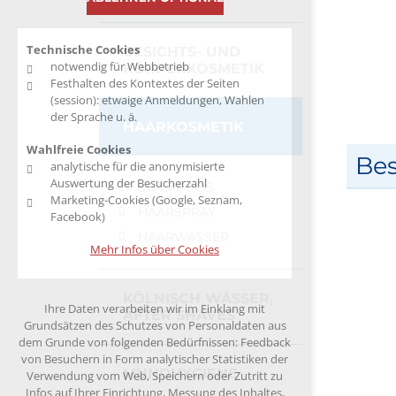
Technische Cookies
GESICHTS- UND
notwendig für Webbetrieb
KÖRPERKOSMETIK
Festhalten des Kontextes der Seiten
(session): etwaige Anmeldungen, Wahlen
der Sprache u. ä.
HAARKOSMETIK
Wahlfreie Cookies
Be
analytische für die anonymisierte
Auswertung der Besucherzahl
SHAMPOOS
Marketing-Cookies (Google, Seznam,
HAARSPRAY
Facebook)
HAARWASSER
Mehr Infos über Cookies
KÖLNISCH WÄSSER,
Ihre Daten verarbeiten wir im Einklang mit
AFTER SHAVES
Grundsätzen des Schutzes von Personaldaten aus
dem Grunde von folgenden Bedürfnissen: Feedback
von Besuchern in Form analytischer Statistiken der
MUNDHYGIENE
Verwendung vom Web, Speichern oder Zutritt zu
Infos auf Ihrer Einrichtung, Messung des Inhaltes,