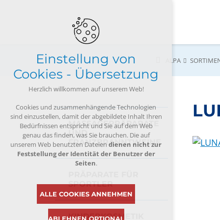
Einstellung von
ALPA
SORTIME
Cookies - Übersetzung
Herzlich willkommen auf unserem Web!
LU
Cookies und zusammenhängende Technologien
sind einzustellen, damit der abgebildete Inhalt Ihren
MASSAGEPRÄPARATE
Bedürfnissen entspricht und Sie auf dem Web
UND
genau das finden, was Sie brauchen. Die auf
FRANZBRANNTWEINE
unserem Web benutzten Dateien
dienen nicht zur
Feststellung der Identität der Benutzer der
Seiten
.
PRÄPARATE FÜR
SPORTLER
ALLE COOKIES ANNEHMEN
KINDERKOSMETIK
ABLEHNEN OPTIONAL