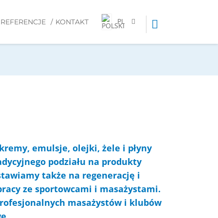
PL
REFERENCJE
KONTAKT
emy, emulsje, olejki, żele i płyny
adycyjnego podziału na
produkty
stawiamy także na regenerację i
pracy ze sportowcami i masażystami.
profesjonalnych masażystów i klubów
e.