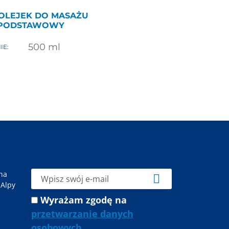
 OLEJEK DO MASAŻU
PODSTAWOWY
500
ml
IE:
 na
 Alpy
Wyrażam zgodę na
przetwarzanie danych
osobowych
.