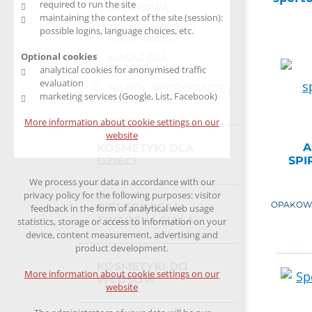
required to run the site
SPORTOWĄ
maintaining the context of the site (session):
PO AKTYWNOŚCI
possible logins, language choices, etc.
SPORTOWEJ
Optional cookies
MASAŻ DLA
SPORTOWCÓW
analytical cookies for anonymised traffic
evaluation
NA BÓL, REGENERACJĘ I
marketing services (Google, List, Facebook)
ODNOWĘ
More information about cookie settings on our
website
A
KOSMETYKI DLA
SPI
DZIECI
We process your data in accordance with our
privacy policy for the following purposes: visitor
OPAKOW
PIELĘGNACJA
feedback in the form of analytical web usage
TWARZY I CIAŁA
statistics, storage or access to information on your
device, content measurement, advertising and
product development.
KOSMETYKI DO
More information about cookie settings on our
WŁOSÓW
website