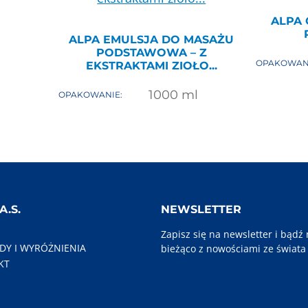
ALPA
ALPA EMULSJA DO MASAŻU
PODSTAWOWA – Z
OPAKOWAN
EKSTRAKTAMI ZIOŁO...
1000
ml
OPAKOWANIE:
A.S.
NEWSLETTER
Zapisz się na newsletter i bądź
Y I WYRÓŻNIENIA
bieżąco z nowościami ze świata
KT