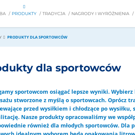
DBA
PRODUKTY
TRADYCJA
NAGRODY I WYRÓŻNIENIA
Y
PRODUKTY DLA SPORTOWCÓW
odukty dla sportowców
amy sportowcom osiągać lepsze wyniki. Wybierz kr
sażu stworzone z myślą o sportowcach. Oprócz tr
ewające przed wysiłkiem i chłodzące po wysiłku, 
litację
. Nasze produkty opracowaliśmy we współ
powiednie również dla młodych sportowców. Dla 
owych idealnym wyborem będą opakowania litrow