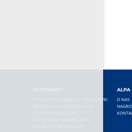
SORTIMENT
ALPA 
PRODUKTY DO MASAŻU I FRANCÓWKI
O NAS
PRODUKTY DLA SPORTOWCÓW
NAGROD
KOSMETYKI DLA DZIECI
KONTA
PIELĘGNACJA TWARZY I CIAŁA
KOSMETYKI DO WŁOSÓW