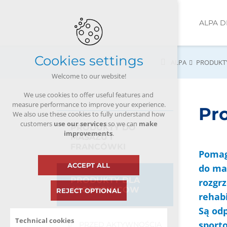
ALPA 
Cookies settings
ALPA
PRODUKT
Welcome to our website!
We use cookies to offer useful features and
measure performance to improve your experience.
Pr
We also use these cookies to fully understand how
customers
use our services
so we can
make
PRODUKTY DO
improvements
.
MASAŻU I
FRANCÓWKI
Pomag
ACCEPT ALL
do ma
PRODUKTY DLA
rozgrz
SPORTOWCÓW
REJECT OPTIONAL
rehabi
Są od
Technical cookies
sport
PRZED AKTYWNOŚCIĄ