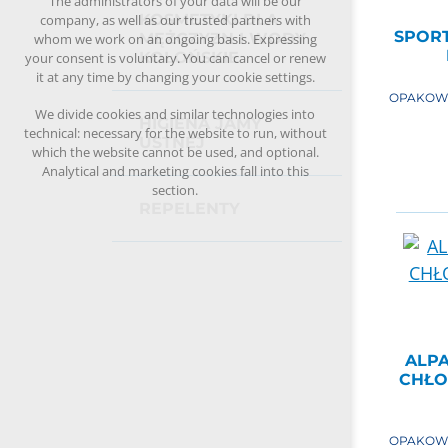
The administrators of your data will be our
KOSMETYKI DLA
company, as well as our trusted partners with
SPOR
MĘŻCZYZN I WODY
whom we work on an ongoing basis. Expressing
KOLOŃSKIE
your consent is voluntary. You can cancel or renew
it at any time by changing your cookie settings.
OPAKOW
We divide cookies and similar technologies into
HIGIENA JAMY
technical: necessary for the website to run, without
USTNEJ
which the website cannot be used, and optional.
Analytical and marketing cookies fall into this
section.
REPELENTY
ALP
CHŁO
OPAKOW