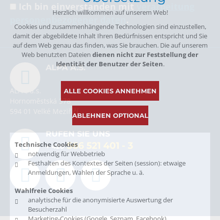
Ich bin einverstanden mit
verarbeitung
Herzlich willkommen auf unserem Web!
personenbezogener daten
.
Cookies und zusammenhängende Technologien sind einzustellen,
damit der abgebildete Inhalt Ihren Bedürfnissen entspricht und Sie
auf dem Web genau das finden, was Sie brauchen. Die auf unserem
Web benutzten Dateien
dienen nicht zur Feststellung der
Identität der Benutzer der Seiten
.
ALPA A.S.
ALPA, a.s.
ALLE COOKIES ANNEHMEN
Hornoměstská 378
594 01 Velké Meziříčí
ABLEHNEN OPTIONAL
RUFEN SIE UNS
Technische Cookies
566 521 401
- 3
+ 420
notwendig für Webbetrieb
Festhalten des Kontextes der Seiten (session): etwaige
Anmeldungen, Wahlen der Sprache u. ä.
Wahlfreie Cookies
analytische für die anonymisierte Auswertung der
Besucherzahl
Marketing-Cookies (Google, Seznam, Facebook)