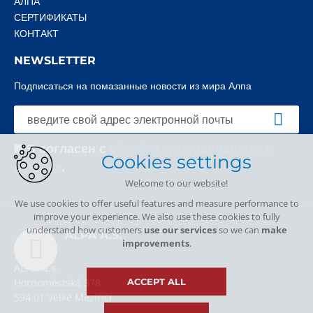
АЛПА
СЕРТИФИКАТЫ
КОНТАКТ
NEWSLETTER
Подписаться на помазанные новости из мира Алпа
Я согласен с
обработку персональных
Cookies settings
данных
.
Welcome to our website!
We use cookies to offer useful features and measure performance to
improve your experience. We also use these cookies to fully
understand how customers
use our services
so we can
make
ALPA A.S.
improvements
.
ALPA, a.s.
Hornoměstská 378
ACCEPT ALL
594 01 Velké Meziříčí