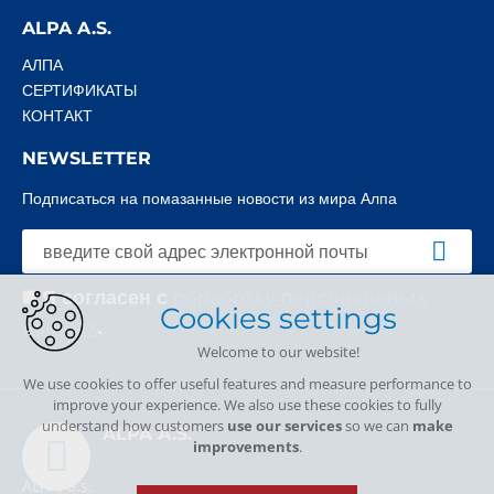
ALPA A.S.
АЛПА
СЕРТИФИКАТЫ
КОНТАКТ
NEWSLETTER
Подписаться на помазанные новости из мира Алпа
Я согласен с
обработку персональных
Cookies settings
данных
.
Welcome to our website!
We use cookies to offer useful features and measure performance to
improve your experience. We also use these cookies to fully
understand how customers
use our services
so we can
make
ALPA A.S.
improvements
.
ALPA, a.s.