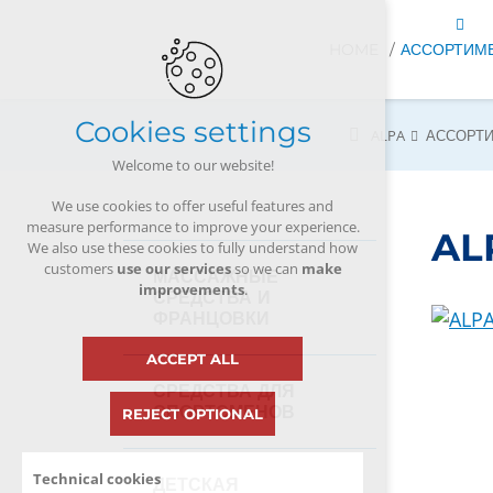
HOME
АССОРТИМ
Cookies settings
ALPA
АССОРТ
Welcome to our website!
We use cookies to offer useful features and
measure performance to improve your experience.
AL
We also use these cookies to fully understand how
customers
use our services
so we can
make
МАССАЖНЫЕ
improvements
.
СРЕДСТВА И
ФРАНЦОВКИ
ACCEPT ALL
СРЕДСТВА ДЛЯ
СПОРТСМЕНОВ
REJECT OPTIONAL
Technical cookies
ДЕТСКАЯ