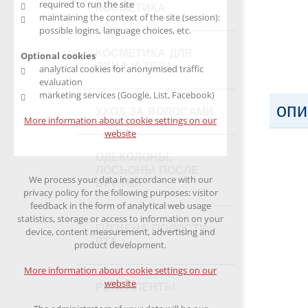
required to run the site
КОСМЕТИКА
maintaining the context of the site (session):
possible logins, language choices, etc.
КОСМЕТИКА ДЛЯ
Optional cookies
ЛИЦА И ТЕЛА
analytical cookies for anonymised traffic
evaluation
marketing services (Google, List, Facebook)
опи
УХОД ЗА ВОЛОСАМИ
More information about cookie settings on our
website
ОДЕКОЛОНЫ,
ЛОСЬОНЫ ПОСЛЕ
We process your data in accordance with our
БРИТЬЯ
privacy policy for the following purposes: visitor
feedback in the form of analytical web usage
statistics, storage or access to information on your
ГИГИЕНА ПОЛОСТИ
device, content measurement, advertising and
РТА
product development.
More information about cookie settings on our
website
РЕПЕЛЛЕНТЫ