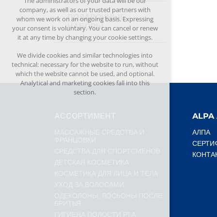
The administrators of your data will be our
company, as well as our trusted partners with
ПОДАРОЧНЫЕ
whom we work on an ongoing basis. Expressing
НАБОРЫ
your consent is voluntary. You can cancel or renew
it at any time by changing your cookie settings.
We divide cookies and similar technologies into
technical: necessary for the website to run, without
which the website cannot be used, and optional.
Analytical and marketing cookies fall into this
section.
АССОРТИМЕНТ
ALPA 
МАССАЖНЫЕ СРЕДСТВА И
АЛПА
ФРАНЦОВКИ
СЕРТИ
СРЕДСТВА ДЛЯ СПОРТСМЕНОВ
КОНТА
ДЕТСКАЯ КОСМЕТИКА
КОСМЕТИКА ДЛЯ ЛИЦА И ТЕЛА
УХОД ЗА ВОЛОСАМИ
ОДЕКОЛОНЫ, ЛОСЬОНЫ ПОСЛЕ
БРИТЬЯ
ГИГИЕНА ПОЛОСТИ РТА