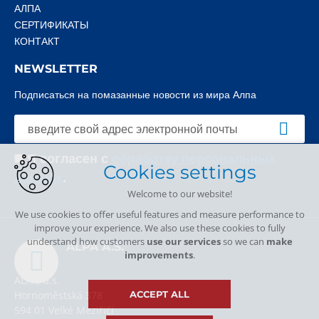
АЛПА
СЕРТИФИКАТЫ
КОНТАКТ
NEWSLETTER
Подписаться на помазанные новости из мира Алпа
Я согласен с
обработку персональных
Cookies settings
данных
.
Welcome to our website!
We use cookies to offer useful features and measure performance to
improve your experience. We also use these cookies to fully
understand how customers
use our services
so we can
make
ALPA A.S.
improvements
.
ALPA, a.s.
ACCEPT ALL
Hornoměstská 378
594 01 Velké Meziříčí