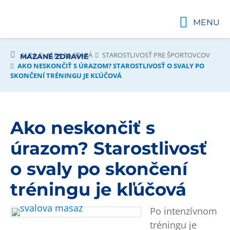
MENU
ALPA
ALPA SA STARÁ
STAROSTLIVOSŤ PRE ŠPORTOVCOV
MAZANÉ ZDRAVIE
AKO NESKONČIŤ S ÚRAZOM? STAROSTLIVOSŤ O SVALY PO
SKONČENÍ TRÉNINGU JE KĽÚČOVÁ
Ako neskončiť s
úrazom? Starostlivosť
o svaly po skončení
tréningu je kľúčová
Po intenzívnom
tréningu je