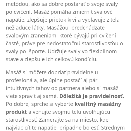
metódou, ako sa dobre postarať o svoje svaly
po cvičení. Masáž pomáha zmierniť svalové
napätie, zlepšuje prietok krvi a vyplavuje z tela
nežiadúce látky. Masážou predchádzate
svalovým zraneniam, ktoré bývajú pri cvičení
časté, práve pre nedostatočnú starostlivosťou o
svaly po športe. Udržuje svaly vo flexibilnom
stave a zlepšuje ich celkovú kondíciu.
Masáž si môžete dopriať pravidelne u
profesionála, ale úplne postačí aj pár
intuitívnych ťahov od partnera alebo si masáž
viete spraviť aj samé.
Dôležitá je pravidelnosť.
Po dobrej sprche si vyberte
kvalitný masážny
produkt
a venujte svojmu telu uvoľňujúcu
starostlivosť. Zamerajte sa na miesto, kde
najviac cítite napätie, prípadne bolesť. Stredným