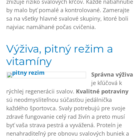
znižuje riziko svalových kŕčov. Každé natiahnutie
by malo byť pomalé a kontrolované. Zamerajte
sa na všetky hlavné svalové skupiny, ktoré boli
najviac namáhané počas cvičenia.
Výživa, pitný režim a
vitamíny
Správna výživa
je kľúčová k
rýchlej regenerácii svalov.
Kvalitné potraviny
sú neodmysliteľnou súčasťou jedálnička
každého športovca. Svaly potrebujú pre svoje
zdravé fungovanie celý rad živín a preto musí
byť vaša strava pestrá a vyvážená. Proteín je
nenahraditeľný pre obnovu svalových buniek a