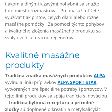
tlakom a dlhými kĺzavými pohybmi sa snažte
toto miesto rozmasírovať. Pre masáž môžete
využívať tlak prstov, celých dlaní alebo rôzne
masážne pomôcky . Za pomoci týchto pohybov
a kvalitného zloženia masážneho produktu sa
svaly uvoľnia a začnú regenerovať.
Kvalitné masážne
produkty
Tradičná značka masážnych produktov
ALPA
vyvinula líniu prípravkov
ALPA SPORT STAR
,
vytvorených pre špeciálne potreby športovcov. V
tejto línii produktov sa spája tradícia s inováciou
–
tradičná bylinná receptúra a prírodné
zložky
sú doplnené o kreatín a metylsalicylát