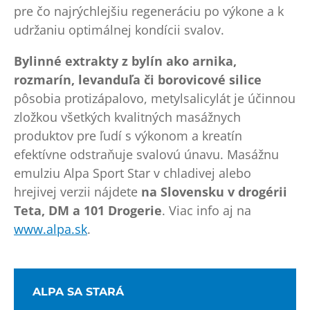
pre čo najrýchlejšiu regeneráciu po výkone a k
udržaniu optimálnej kondícii svalov.
Bylinné extrakty z bylín ako arnika,
rozmarín, levanduľa či borovicové silice
pôsobia protizápalovo, metylsalicylát je účinnou
zložkou všetkých kvalitných masážnych
produktov pre ľudí s výkonom a kreatín
efektívne odstraňuje svalovú únavu. Masážnu
emulziu Alpa Sport Star v chladivej alebo
hrejivej verzii nájdete
na Slovensku v drogérii
Teta, DM a 101 Drogerie
. Viac info aj na
www.alpa.sk
.
ALPA SA STARÁ