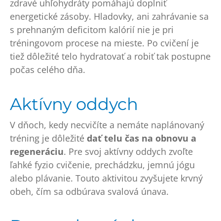
zdravé uhľohydráty pomáhajú doplniť
energetické zásoby. Hladovky, ani zahrávanie sa
s prehnaným deficitom kalórií nie je pri
tréningovom procese na mieste. Po cvičení je
tiež dôležité telo hydratovať a robiť tak postupne
počas celého dňa.
Aktívny oddych
V dňoch, kedy necvičíte a nemáte naplánovaný
tréning je dôležité
dať telu čas na obnovu a
regeneráciu
. Pre svoj aktívny oddych zvoľte
ľahké fyzio cvičenie, prechádzku, jemnú jógu
alebo plávanie. Touto aktivitou zvyšujete krvný
obeh, čím sa odbúrava svalová únava.