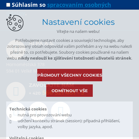
Súhlasím so
spracovaním osobných
údajov
.
Nastavení cookies
Vítejte na našem webu!
Potřebujeme nastavit cookies a související technologie, aby
ALPA A.S.
zobrazovaný obsah odpovídal vašim potřebám a vy na webu nalezli
přesně to, co potřebujete. Soubory cookies používané na našem
ALPA, a.s.
webu
nikdy neslouží ke zjišťování totožnosti uživatelů stránek
.
Hornoměstská 378
594 01 Velké Meziříčí
PŘIJMOUT VŠECHNY COOKIES
ZAVOLAJTE NÁM
ODMÍTNOUT VŠE
566 521 401
- 3
+ 420
Technická cookies
nutná pro provozování webu
udržení kontextu stránek (session): případná přihlášení,
volby jazyka, apod.
Volitelná cookies