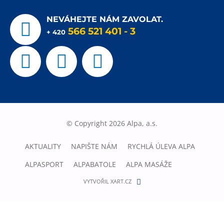
NEVÁHEJTE NÁM ZAVOLAT.
566 521 401
- 3
+ 420
© Copyright 2026 Alpa, a.s.
AKTUALITY
NAPIŠTE NÁM
RYCHLÁ ÚLEVA ALPA
ALPASPORT
ALPABATOLE
ALPA MASÁŽE
VYTVOŘIL XART.CZ