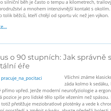
o silniční běh je často o tempu a kilometrech, trailov
brodružství a mnohem intenzivnější kontakt s okolím
o tolik běžců, kteří chtějí od sportu víc než jen výkon.
e...
us o 90 stupních: Jak správně 
tální éře
Všichni známe klasick
záda kolmo k sedáku, 
 přímo vpřed. Jenže moderní neurofyziologie a ergonom
ká pozice je pro lidské tělo spíše vězením než spásou.
 totiž přetěžuje meziobratlové ploténky a vede k chro
ní prostředí a změnit návyky, abyste předešli bolesti