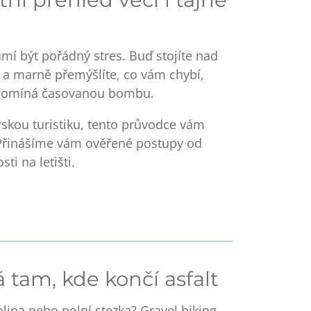
mí být pořádný stres. Buď stojíte nad
a marně přemýšlíte, co vám chybí,
připomíná časovanou bombu.
rskou turistiku, tento průvodce vám
. Přinášíme vám ověřené postupy od
ti na letišti.
 tam, kde končí asfalt
tolina nebo polní stezka?
Gravel biking