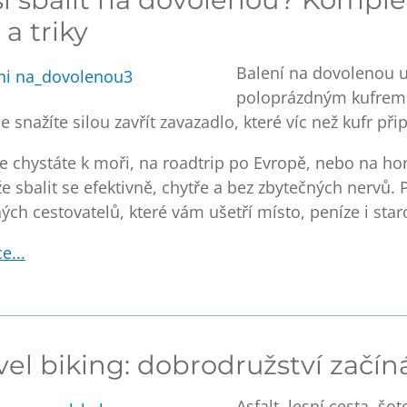
 a triky
Balení na dovolenou u
poloprázdným kufrem 
e snažíte silou zavřít zavazadlo, které víc než kufr 
se chystáte k moři, na roadtrip po Evropě, nebo na ho
 sbalit se efektivně, chytře a bez zbytečných nervů
ých cestovatelů, které vám ušetří místo, peníze i staros
e...
vel biking: dobrodružství začíná
Asfalt, lesní cesta, šo