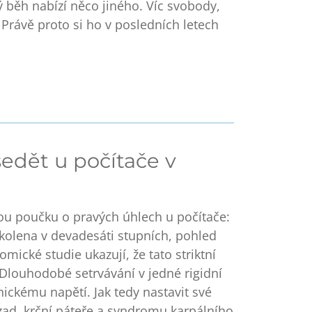
ý běh nabízí něco jiného.
Víc svobody,
. Právě proto si ho v posledních letech
sedět u počítače v
ou poučku o pravých úhlech u počítače:
kolena v devadesáti stupních, pohled
ické studie ukazují, že tato striktní
 Dlouhodobé setrvávání v jedné rigidní
nickému napětí. Jak tedy nastavit své
 zad, krční páteře a syndromu karpálního