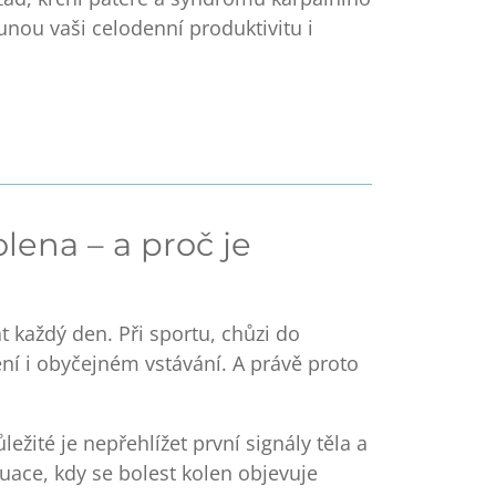
unou vaši celodenní produktivitu i
olena – a proč je
t každý den. Při sportu, chůzi do
í i obyčejném vstávání. A právě proto
ežité je nepřehlížet první signály těla a
tuace, kdy se bolest kolen objevuje