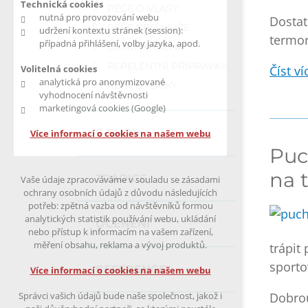
Technická cookies
PÉČE O VLASY
nutná pro provozování webu
Dostat
PÉČE PRO MUŽE
udržení kontextu stránek (session):
termor
případná přihlášení, volby jazyka, apod.
ÚSTNÍ HYGIENA
REPELENTNÍ PŘÍPRAVKY
Číst víc
Volitelná cookies
analytická pro anonymizované
ALPA BALÍČKY
vyhodnocení návštěvnosti
marketingová cookies (Google)
E-SHOP
Více informací o cookies na našem webu
Puc
na 
TRADICE
Vaše údaje zpracováváme v souladu se zásadami
ochrany osobních údajů z důvodu následujících
potřeb: zpětná vazba od návštěvníků formou
analytických statistik používání webu, ukládání
OCENĚNÍ
nebo přístup k informacím na vašem zařízení,
měření obsahu, reklama a vývoj produktů.
trápit
sporto
REFERENCE
Více informací o cookies na našem webu
Dobrou
Správci vašich údajů bude naše společnost, jakož i