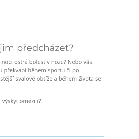
k jim předcházet?
 noci ostrá bolest v noze? Nebo vás
ku
překvapí během sportu či po
stější svalové obtíže
a během života se
h výskyt omezili?