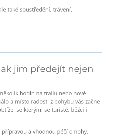
ale také
soustředění, trávení,
jak jim předejít nejen
 několik hodin na trailu nebo nové
 málo a místo radosti z pohybu vás začne
btíže, se kterými se turisté, běžci i
u přípravou a vhodnou péčí
o nohy.