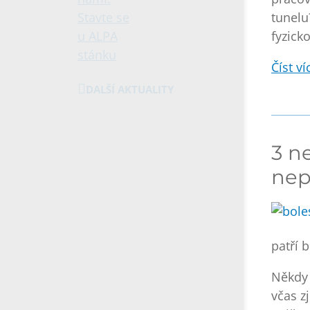
tunelu
fyzick
Číst víc
DALŠÍ AKTUALITY
3 ne
nep
patří
b
Někdy 
včas zj