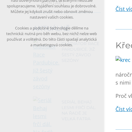
naši důvěryhodní partneři, se kterými neustále
KONTAKT
spolupracujeme. Vyjádření souhlasu je dobrovolné.
Číst víc
Můžete jej kdykoli zrušit nebo obnovit změnou
nastavení vašich cookies.
AKTUÁLNĚ
Cookies a podobné technologie dělíme na
technická: nutná pro běh webu, bez nichž nelze web
používat a volitelná. Do této části spadají analytická
Kře
GLADIATOR RACE
a marketingová cookies.
PARDUBICE. JIŽ
ŠESTÝ ZÁVOD
SEZÓNY
náročn
s nimi 
Proč v
SERIÁL BEHAJ
LESMI FRČÍ DÁL.
Číst víc
NA ŘADĚ JE
VELKÁ FATRA