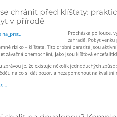
 se chránit před klíšťaty: prakt
yt v přírodě
Procházka po louce, v
zahradě. Pobyt venku p
emné riziko –
klíšťata
. Tito drobní parazité jsou akti
et závažná onemocnění, jako jsou
klíšťová encefalit
 zprávou je, že
existuje několik jednoduchých způsob
vědět, na co si dát pozor, a nezapomenout na kvalitní 
e...
si sbalit na dovolenou? Komplet