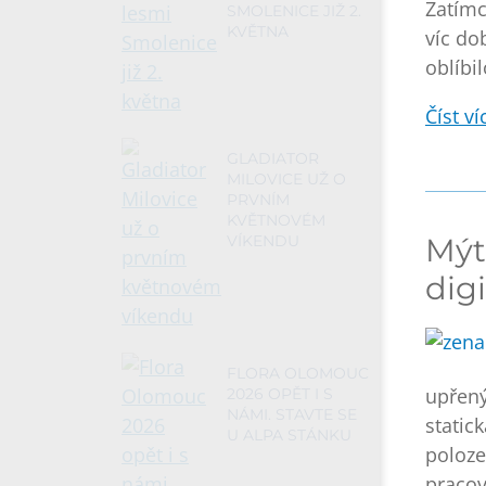
Zatímc
SMOLENICE JIŽ 2.
KVĚTNA
víc do
oblíbil
Číst víc
GLADIATOR
MILOVICE UŽ O
PRVNÍM
KVĚTNOVÉM
VÍKENDU
Mýt
digi
FLORA OLOMOUC
upřený
2026 OPĚT I S
NÁMI. STAVTE SE
static
U ALPA STÁNKU
poloze
pracov