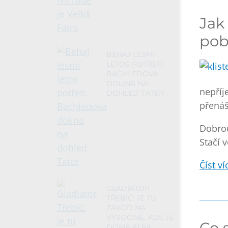
Jak
pob
BEHAJ LESMI
LETOS POTŘETÍ.
BACHLEDOVA
DOLINA NA
nepříj
DOHLED TATER
přenáš
Dobrou
Stačí 
Číst víc
GLADIATOR
TŘEBÍČ: JE TU
ZÁVOD NA
VYSOČINĚ, KDE JE
Co 
DOMA ALPA