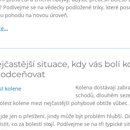
? Podívejme se na vědecky podložené triky, které pos
ou pohodu na novou úroveň.
e...
jčastější situace, kdy vás bolí k
odceňovat
Kolena dostávají zabra
schodů, dlouhém sezen
olest kolene
mezi nejčastější pohybové obtíže vůbec.
jde jen o přetížení, jindy může být problém hlubší. Důl
istit, co za bolestí stojí.
Podívejme se na tři typické si