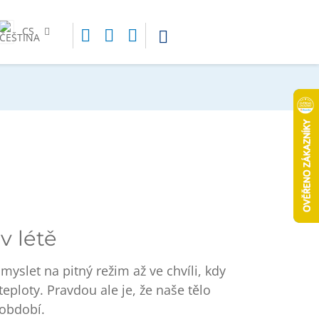
CS
v létě
 myslet na pitný režim až ve chvíli, kdy
teploty. Pravdou ale je, že
naše tělo
 období
.