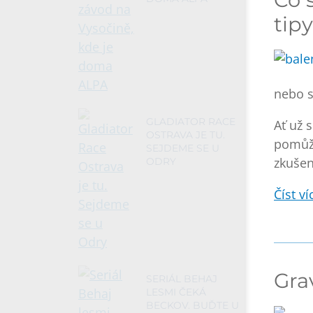
tipy
nebo s
GLADIATOR RACE
Ať už 
OSTRAVA JE TU.
pomůže
SEJDEME SE U
zkušen
ODRY
Číst víc
Gra
SERIÁL BEHAJ
LESMI ČEKÁ
BECKOV. BUĎTE U