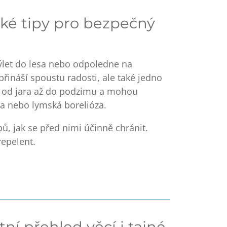
ické tipy pro bezpečný
ýlet do lesa nebo odpoledne na
řináší spoustu radosti, ale také jedno
vní od jara až do podzimu a mohou
ida nebo lymská borelióza
.
ů, jak se před nimi účinně chránit
.
repelent.
ní přehled věcí i tajné