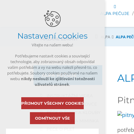
ALPA PEČUJE
Nastavení cookies
ALPA
ALPA PEČ
MAZANÉ ZDRAVÍ
Vítejte na našem webu!
Potřebujeme nastavit cookies a související
technologie, aby zobrazovaný obsah odpovídal
vašim potřebám a vy na webu nalezli přesně to, co
potřebujete. Soubory cookies používané na našem
AL
ALPA PEČUJE
webu
nikdy neslouží ke zjišťování totožnosti
uživatelů stránek
.
INSTRUKTÁŽNÍ VIDEA
Pitn
PŘIJMOUT VŠECHNY COOKIES
PÉČE PRO SPORTOVCE
PÉČE O SVALY A KLOUBY
ODMÍTNOUT VŠE
PÉČE O DĚTI A MIMINKA
potřeb
PÉČE O PLEŤ