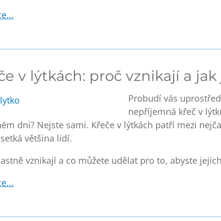
e...
če v lýtkách: proč vznikají a ja
Probudí vás uprostřed
nepříjemná
křeč v lýt
ém dni? Nejste sami.
Křeče v lýtkách patří mezi nejča
setká většina lidí.
lastně vznikají a co můžete udělat pro to, abyste jejic
e...