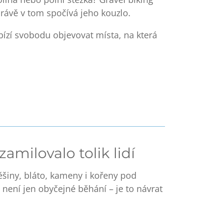
 Právě v tom spočívá jeho kouzlo.
bízí svobodu objevovat místa, na která
zamilovalo tolik lidí
ěšiny, bláto, kameny i kořeny pod
není jen obyčejné běhání – je to
návrat