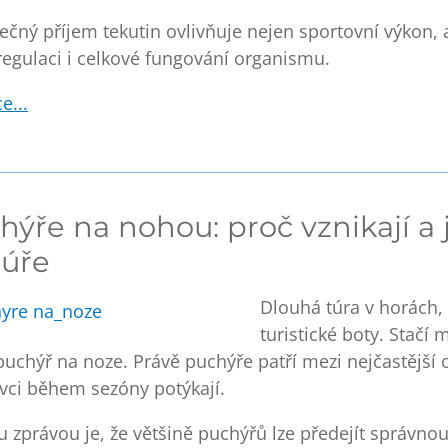
ečný příjem tekutin ovlivňuje nejen sportovní výkon, 
egulaci i celkové fungování organismu
.
e...
hýře na nohou: proč vznikají a 
túře
Dlouhá túra v horách,
turistické boty. Stačí
puchýř na noze
. Právě puchýře patří mezi nejčastější o
vci během sezóny potýkají.
 zprávou je, že
většině puchýřů lze předejít správno