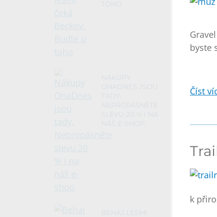
TOHO
Gravel 
byste 
NÁKUPY
ONADNES JSOU
Číst víc
TADY.
NEPROPÁSNĚTE
SLEVU 20 % I NA
NÁŠ E-SHOP
Trai
k přir
BEHAJ LESMI