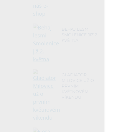
BEHAJ LESMI
SMOLENICE JIŽ 2.
KVĚTNA
GLADIATOR
MILOVICE UŽ O
PRVNÍM
KVĚTNOVÉM
VÍKENDU