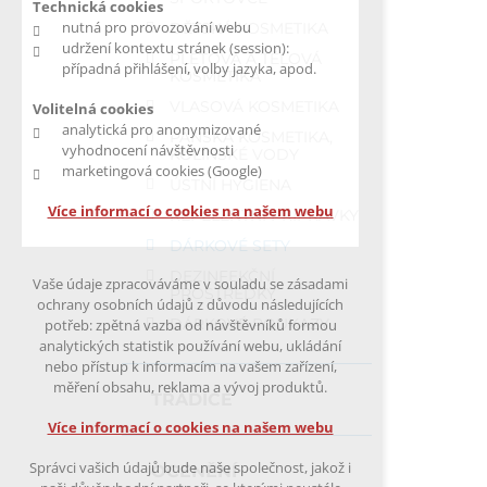
Technická cookies
nutná pro provozování webu
DĚTSKÁ KOSMETIKA
udržení kontextu stránek (session):
PLEŤOVÁ A TĚLOVÁ
případná přihlášení, volby jazyka, apod.
KOSMETIKA
VLASOVÁ KOSMETIKA
Volitelná cookies
analytická pro anonymizované
PÁNSKÁ KOSMETIKA,
vyhodnocení návštěvnosti
KOLÍNSKÉ VODY
marketingová cookies (Google)
ÚSTNÍ HYGIENA
Více informací o cookies na našem webu
REPELENTNÍ PŘÍPRAVKY
DÁRKOVÉ SETY
DEZINFEKČNÍ
Vaše údaje zpracováváme v souladu se zásadami
PROSTŘEDKY
ochrany osobních údajů z důvodu následujících
DÁRKOVÉ POUKAZY
potřeb: zpětná vazba od návštěvníků formou
analytických statistik používání webu, ukládání
nebo přístup k informacím na vašem zařízení,
měření obsahu, reklama a vývoj produktů.
TRADICE
Více informací o cookies na našem webu
Správci vašich údajů bude naše společnost, jakož i
OCENĚNÍ