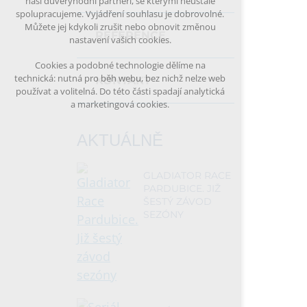
naši důvěryhodní partneři, se kterými neustále
spolupracujeme. Vyjádření souhlasu je dobrovolné.
Můžete jej kdykoli zrušit nebo obnovit změnou
REFERENCE
nastavení vašich cookies.
Cookies a podobné technologie dělíme na
technická: nutná pro běh webu, bez nichž nelze web
KONTAKT
používat a volitelná. Do této části spadají analytická
a marketingová cookies.
AKTUÁLNĚ
GLADIATOR RACE
PARDUBICE. JIŽ
ŠESTÝ ZÁVOD
SEZÓNY