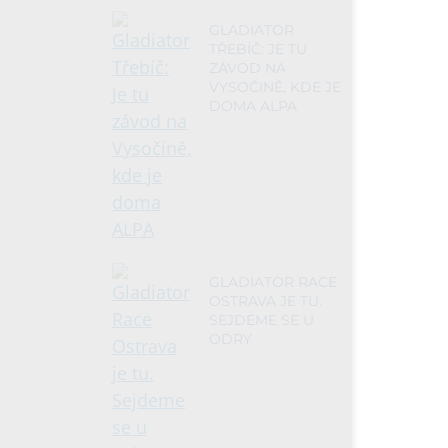
GLADIATOR
TŘEBÍČ: JE TU
ZÁVOD NA
VYSOČINĚ, KDE JE
DOMA ALPA
GLADIATOR RACE
OSTRAVA JE TU.
SEJDEME SE U
ODRY