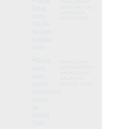
SERIÁL BEHAJ
LESMI FRČÍ DÁL.
NA ŘADĚ JE
VELKÁ FATRA
BEHAJ LESMI
LETOS POTŘETÍ.
BACHLEDOVA
DOLINA NA
DOHLED TATER