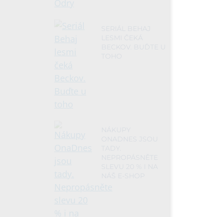
SERIÁL BEHAJ
LESMI ČEKÁ
BECKOV. BUĎTE U
TOHO
NÁKUPY
ONADNES JSOU
TADY.
NEPROPÁSNĚTE
SLEVU 20 % I NA
NÁŠ E-SHOP