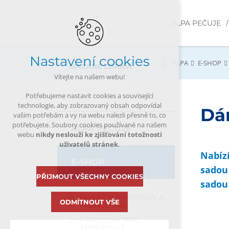
ALPA PEČUJE
Nastavení cookies
ALPA
E-SHOP
MAZANÉ ZDRAVÍ
Vítejte na našem webu!
Potřebujeme nastavit cookies a související
technologie, aby zobrazovaný obsah odpovídal
Dá
vašim potřebám a vy na webu nalezli přesně to, co
potřebujete. Soubory cookies používané na našem
ALPA PEČUJE
webu
nikdy neslouží ke zjišťování totožnosti
uživatelů stránek
.
Nabíz
E-SHOP
sadou
PŘIJMOUT VŠECHNY COOKIES
sadou
MASÁŽNÍ PŘÍPRAVKY A
ODMÍTNOUT VŠE
FRANCOVKY
PŘÍPRAVKY PRO
SPORTOVCE