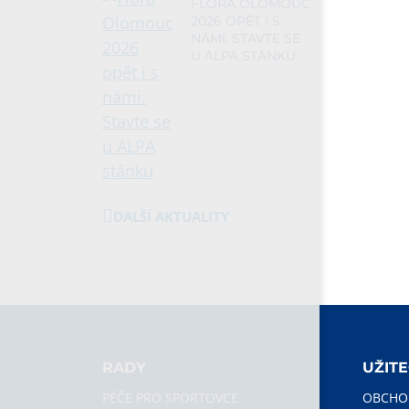
FLORA OLOMOUC
2026 OPĚT I S
NÁMI. STAVTE SE
U ALPA STÁNKU
DALŠÍ AKTUALITY
RADY
UŽIT
PÉČE PRO SPORTOVCE
OBCHO