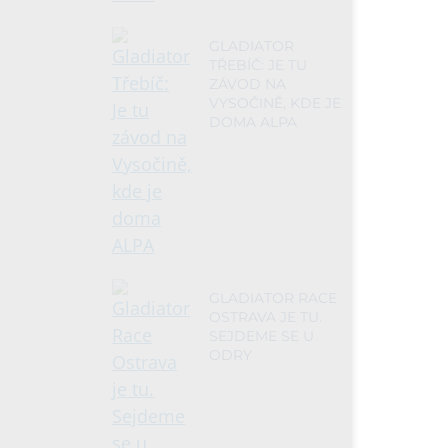
GLADIATOR
TŘEBÍČ: JE TU
ZÁVOD NA
VYSOČINĚ, KDE JE
DOMA ALPA
GLADIATOR RACE
OSTRAVA JE TU.
SEJDEME SE U
ODRY