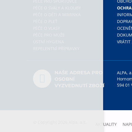
PÉČE PRO SPORTOVCE
OBCHO
PÉČE O SVALY A KLOUBY
OCHRA
PÉČE O DĚTI A MIMINKA
INFOR
PÉČE O PLEŤ
DOPRAV
PÉČE O VLASY
OCENĚ
PÉČE PRO MUŽE
DOKUME
ÚSTNÍ HYGIENA
VRÁTIT
REPELENTNÍ PŘÍPRAVKY
NAŠE ADRESA PRO
ALPA, a
Hornom
OSOBNÍ
594 01 
VYZVEDNUTÍ ZBOŽÍ
© Copyright 2026 Alpa, a.s.
AKTUALITY
NAP