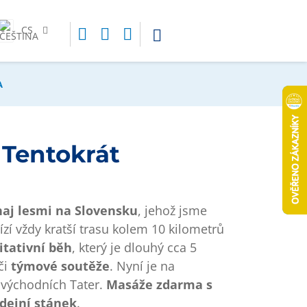
CS
A
. Tentokrát
aj lesmi na Slovensku
, jehož jsme
zí vždy kratší trasu kolem 10 kilometrů
itativní běh
, který je dlouhý cca 5
či
týmové soutěže
. Nyní je na
 východních Tater.
Masáže zdarma s
odejní stánek
.