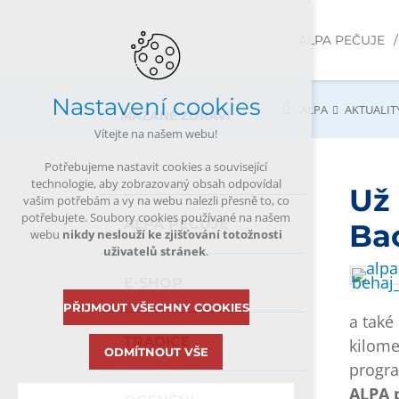
ALPA PEČUJE
Nastavení cookies
ALPA
AKTUALIT
MAZANÉ ZDRAVÍ
Vítejte na našem webu!
Potřebujeme nastavit cookies a související
technologie, aby zobrazovaný obsah odpovídal
Už 
vašim potřebám a vy na webu nalezli přesně to, co
potřebujete. Soubory cookies používané na našem
ALPA PEČUJE
Ba
webu
nikdy neslouží ke zjišťování totožnosti
uživatelů stránek
.
E-SHOP
PŘIJMOUT VŠECHNY COOKIES
a také
TRADICE
kilome
ODMÍTNOUT VŠE
progra
ALPA 