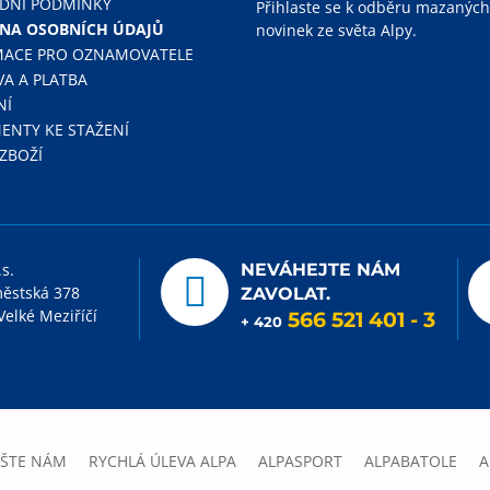
DNÍ PODMÍNKY
Přihlaste se k odběru mazaných
NA OSOBNÍCH ÚDAJŮ
novinek ze světa Alpy.
MACE PRO OZNAMOVATELE
A A PLATBA
NÍ
NTY KE STAŽENÍ
 ZBOŽÍ
.s.
NEVÁHEJTE NÁM
ěstská 378
ZAVOLAT.
Velké Meziříčí
566 521 401
- 3
+ 420
IŠTE NÁM
RYCHLÁ ÚLEVA ALPA
ALPASPORT
ALPABATOLE
A