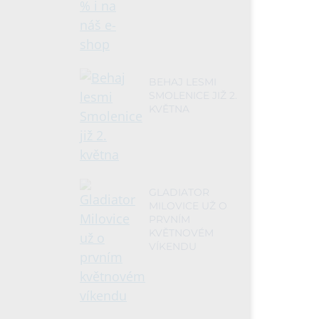
BEHAJ LESMI
SMOLENICE JIŽ 2.
KVĚTNA
GLADIATOR
MILOVICE UŽ O
PRVNÍM
KVĚTNOVÉM
VÍKENDU