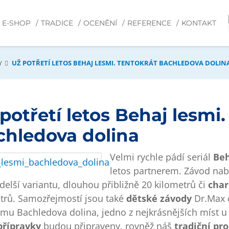
E-SHOP
TRADICE
OCENĚNÍ
REFERENCE
KONTAKT
Y
UŽ POTŘETÍ LETOS BEHAJ LESMI. TENTOKRÁT BACHLEDOVA DOLIN
potřetí letos Behaj lesmi
chledova dolina
Velmi rychle pádí seriál
Beh
letos partnerem. Závod nabí
 delší variantu, dlouhou přibližně 20 kilometrů či
char
trů. Samozřejmostí jsou také
dětské závody
Dr.Max 
mu Bachledova dolina, jedno z nejkrásnějších míst u
přípravky
budou připraveny, rovněž náš
tradiční pr