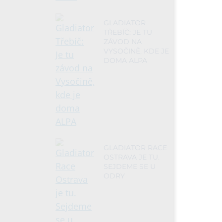
GLADIATOR
TŘEBÍČ: JE TU
ZÁVOD NA
VYSOČINĚ, KDE JE
DOMA ALPA
GLADIATOR RACE
OSTRAVA JE TU.
SEJDEME SE U
ODRY