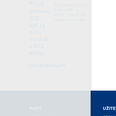
FLORA OLOMOUC
2026 OPĚT I S
NÁMI. STAVTE SE
U ALPA STÁNKU
DALŠÍ AKTUALITY
RADY
UŽIT