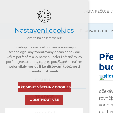
ALPA PEČUJE
Nastavení cookies
ALPA
AKTUALIT
MAZANÉ ZDRAVÍ
Vítejte na našem webu!
Potřebujeme nastavit cookies a související
technologie, aby zobrazovaný obsah odpovídal
Pře
vašim potřebám a vy na webu nalezli přesně to, co
potřebujete. Soubory cookies používané na našem
ALPA PEČUJE
bu
webu
nikdy neslouží ke zjišťování totožnosti
uživatelů stránek
.
E-SHOP
PŘIJMOUT VŠECHNY COOKIES
očekáv
TRADICE
rovněj
ODMÍTNOUT VŠE
vodním
oblíbe