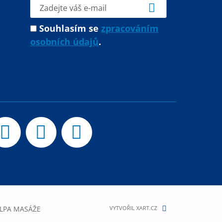
Souhlasím se
zpracováním
osobních údajů
.
LPA MASÁŽE
VYTVOŘIL XART.CZ