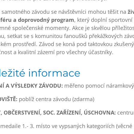
samotného závodu se návštěvníci mohou těšit na
ži
féru a doprovodný program
, který doplní sportovní 
emné společenské momenty. Akce je skvělou příležitost
u, setkat se s komunitou fanoušků překážkových závo
ském prostředí. Závod se koná pod taktovkou zkušen
nost a kvalitní zázemí pro všechny účastníky.
ežité informace
Í A VÝSLEDKY ZÁVODU:
měřeno pomocí náramkový
VIŠTĚ:
poblíž centra závodu (zdarma)
, OBČERSTVENÍ, SOC. ZAŘÍZENÍ, ÚSCHOVNA:
centru
medaile 1.- 3. místo ve vypsaných kategoriích (věcné