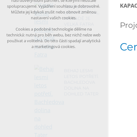
naši důvěryhodní partneři, se kterými neustále
KAPAC
spolupracujeme. Vyjádření souhlasu je dobrovolné.
SERIÁL BEHAJ
Můžete jej kdykoli zrušit nebo obnovit změnou
LESMI FRČÍ DÁL.
nastavení vašich cookies.
NA ŘADĚ JE
Proj
VELKÁ FATRA
Cookies a podobné technologie dělíme na
technická: nutná pro běh webu, bez nichž nelze web
používat a volitelná. Do této části spadají analytická
Ce
a marketingová cookies.
BEHAJ LESMI
LETOS POTŘETÍ.
BACHLEDOVA
DOLINA NA
DOHLED TATER