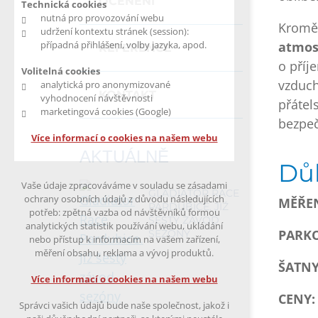
OCENĚNÍ
Technická cookies
nutná pro provozování webu
Kromě 
udržení kontextu stránek (session):
atmos
případná přihlášení, volby jazyka, apod.
REFERENCE
o příj
Volitelná cookies
vzduch
analytická pro anonymizované
KONTAKT
vyhodnocení návštěvnosti
přátel
marketingová cookies (Google)
bezpeč
Více informací o cookies na našem webu
AKTUÁLNĚ
Důl
Vaše údaje zpracováváme v souladu se zásadami
GLADIATOR RACE
ochrany osobních údajů z důvodu následujících
MĚŘEN
PARDUBICE. JIŽ
potřeb: zpětná vazba od návštěvníků formou
ŠESTÝ ZÁVOD
analytických statistik používání webu, ukládání
PARKO
SEZÓNY
nebo přístup k informacím na vašem zařízení,
měření obsahu, reklama a vývoj produktů.
ŠATNY
Více informací o cookies na našem webu
CENY:
Správci vašich údajů bude naše společnost, jakož i