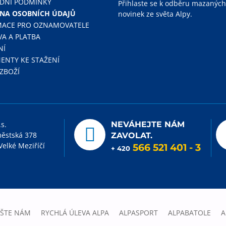
DNÍ PODMÍNKY
Přihlaste se k odběru mazaných
NA OSOBNÍCH ÚDAJŮ
novinek ze světa Alpy.
MACE PRO OZNAMOVATELE
A A PLATBA
NÍ
NTY KE STAŽENÍ
 ZBOŽÍ
.s.
NEVÁHEJTE NÁM
ěstská 378
ZAVOLAT.
Velké Meziříčí
566 521 401
- 3
+ 420
IŠTE NÁM
RYCHLÁ ÚLEVA ALPA
ALPASPORT
ALPABATOLE
A