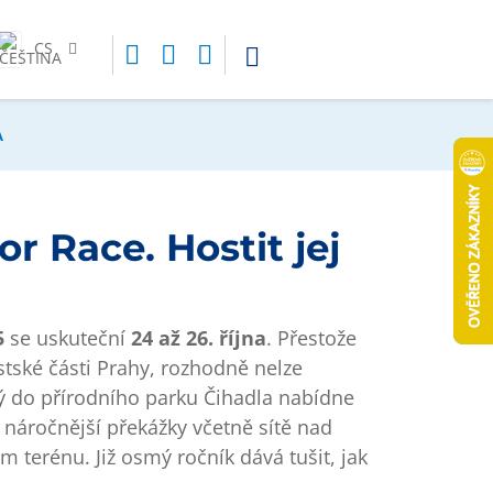
CS
A
r Race. Hostit jej
5
se uskuteční
24 až 26. října
. Přestože
stské části Prahy, rozhodně nelze
ný do přírodního parku Čihadla nabídne
 náročnější překážky včetně sítě nad
erénu. Již osmý ročník dává tušit, jak