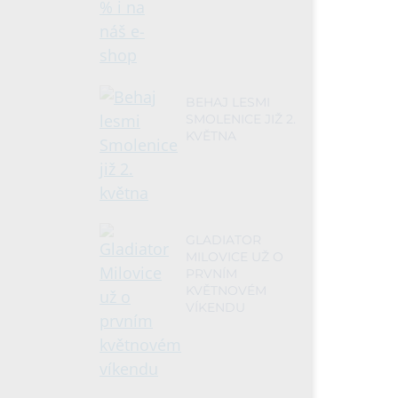
BEHAJ LESMI
SMOLENICE JIŽ 2.
KVĚTNA
GLADIATOR
MILOVICE UŽ O
PRVNÍM
KVĚTNOVÉM
VÍKENDU