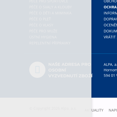
PÉČE PRO SPORTOVCE
OBCHO
PÉČE O SVALY A KLOUBY
OCHRA
PÉČE O DĚTI A MIMINKA
INFOR
PÉČE O PLEŤ
DOPRAV
PÉČE O VLASY
OCENĚ
PÉČE PRO MUŽE
DOKUME
ÚSTNÍ HYGIENA
VRÁTIT
REPELENTNÍ PŘÍPRAVKY
NAŠE ADRESA PRO
ALPA, a
Hornom
OSOBNÍ
594 01 
VYZVEDNUTÍ ZBOŽÍ
© Copyright 2026 Alpa, a.s.
AKTUALITY
NAP