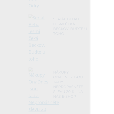
SERIÁL BEHAJ
LESMI ČEKÁ
BECKOV. BUĎTE U
TOHO
NÁKUPY
ONADNES JSOU
TADY.
NEPROPÁSNĚTE
SLEVU 20 % I NA
NÁŠ E-SHOP