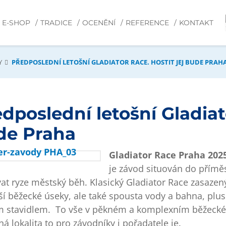
E-SHOP
TRADICE
OCENĚNÍ
REFERENCE
KONTAKT
Y
PŘEDPOSLEDNÍ LETOŠNÍ GLADIATOR RACE. HOSTIT JEJ BUDE PRAH
dposlední letošní Gladiato
de Praha
Gladiator Race Praha 202
je závod situován do přímě
at ryze městský běh. Klasický Gladiator Race zasaze
ší běžecké úseky, ale také spousta vody a bahna, plus
 stavidlem. To vše v pěkném a komplexním běžeckém t
ná lokalita to pro závodníky i pořadatele je.