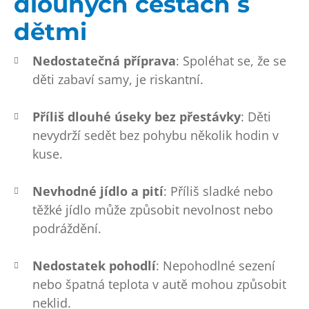
dlouhých cestách s
dětmi
Nedostatečná příprava
: Spoléhat se, že se
děti zabaví samy, je riskantní.
Příliš dlouhé úseky bez přestávky
: Děti
nevydrží sedět bez pohybu několik hodin v
kuse.
Nevhodné jídlo a pití
: Příliš sladké nebo
těžké jídlo může způsobit nevolnost nebo
podráždění.
Nedostatek pohodlí
: Nepohodlné sezení
nebo špatná teplota v autě mohou způsobit
neklid.