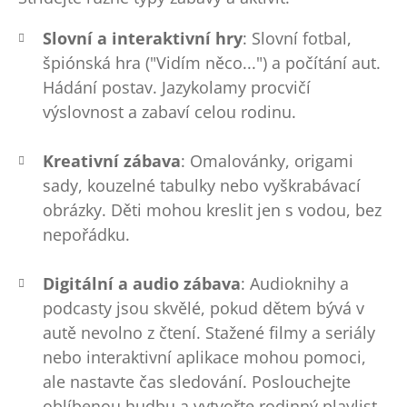
Slovní a interaktivní hry
: Slovní fotbal,
špiónská hra ("Vidím něco...") a počítání aut.
Hádání postav. Jazykolamy procvičí
výslovnost a zabaví celou rodinu.
Kreativní zábava
: Omalovánky, origami
sady, kouzelné tabulky nebo vyškrabávací
obrázky. Děti mohou kreslit jen s vodou, bez
nepořádku.
Digitální a audio zábava
: Audioknihy a
podcasty jsou skvělé, pokud dětem bývá v
autě nevolno z čtení. Stažené filmy a seriály
nebo interaktivní aplikace mohou pomoci,
ale nastavte čas sledování. Poslouchejte
oblíbenou hudbu a vytvořte rodinný playlist.