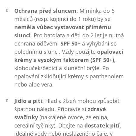
Ochrana před sluncem
: Miminka do 6
měsíců (resp. kojenci do 1 roku) by se
neměla vůbec vystavovat přímému
slunci
. Pro batolata a děti do 2 let je nutná
ochrana oděvem,
SPF 50+
a vyhýbání se
polednímu slunci. Vždy použijte
opalovací
krémy s vysokým faktorem (SPF 50+)
,
klobouček/čepici a sluneční brýle. Po
opalování zklidňující krémy s panthenolem
nebo aloe vera.
Jídlo a pití
: Hlad a žízeň mohou způsobit
špatnou náladu. Připravte si
zdravé
svačinky
(nakrájené ovoce, zelenina,
cereální tyčinky). Dbejte na
dostatek pití
,
ideálně vody nebo neslazeného čaje, v