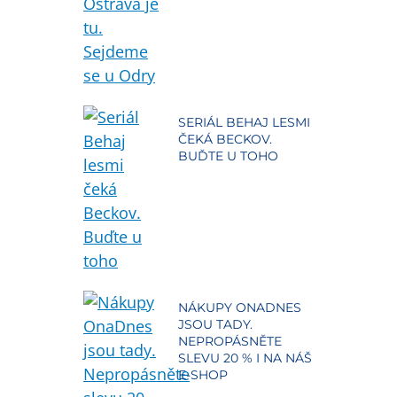
SERIÁL BEHAJ LESMI
ČEKÁ BECKOV.
BUĎTE U TOHO
NÁKUPY ONADNES
JSOU TADY.
NEPROPÁSNĚTE
SLEVU 20 % I NA NÁŠ
E-SHOP