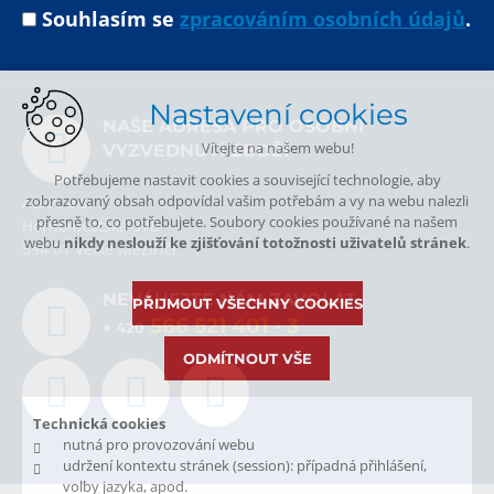
Souhlasím se
zpracováním osobních údajů
.
Nastavení cookies
NAŠE ADRESA PRO OSOBNÍ
Vítejte na našem webu!
VYZVEDNUTÍ ZBOŽÍ
Potřebujeme nastavit cookies a související technologie, aby
zobrazovaný obsah odpovídal vašim potřebám a vy na webu nalezli
ALPA, a.s.
přesně to, co potřebujete. Soubory cookies používané na našem
Hornoměstská 378
webu
nikdy neslouží ke zjišťování totožnosti uživatelů stránek
.
594 01 Velké Meziříčí
NEVÁHEJTE NÁM ZAVOLAT.
PŘIJMOUT VŠECHNY COOKIES
566 521 401
- 3
+ 420
ODMÍTNOUT VŠE
Technická cookies
nutná pro provozování webu
udržení kontextu stránek (session): případná přihlášení,
volby jazyka, apod.