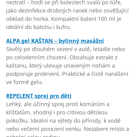
neztratí – hodí se při bolestech svalů po túře,
jako dezinfekce drobných ranek nebo osvěžující
obklad do horka. Kompaktní balení 100 ml je
ideální do batohu i kufru.
ALPA gel KAŠTAN – bylinný masážní
Skvělý po dlouhém sezení v autě, letadle nebo
po celodenním chození. Obsahuje extrakt z
kaštanu, který ulevuje unaveným nohám a
podporuje prokrvení. Praktické a čisté nanášení
ve formě gelu.
REPELENT sprej pro děti
Lehký, ale účinný sprej proti komárům a
klíšťatům, vhodný i pro citlivou dětskou
pokožku. Ideální na výlety do přírody, k vodě
nebo večerní posezení venku. Nezabere místo a