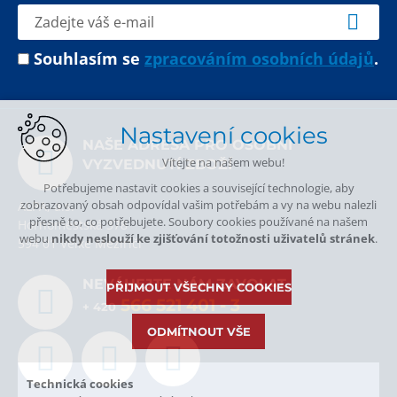
Souhlasím se
zpracováním osobních údajů
.
Nastavení cookies
NAŠE ADRESA PRO OSOBNÍ
Vítejte na našem webu!
VYZVEDNUTÍ ZBOŽÍ
Potřebujeme nastavit cookies a související technologie, aby
zobrazovaný obsah odpovídal vašim potřebám a vy na webu nalezli
ALPA, a.s.
přesně to, co potřebujete. Soubory cookies používané na našem
Hornoměstská 378
webu
nikdy neslouží ke zjišťování totožnosti uživatelů stránek
.
594 01 Velké Meziříčí
NEVÁHEJTE NÁM ZAVOLAT.
PŘIJMOUT VŠECHNY COOKIES
566 521 401
- 3
+ 420
ODMÍTNOUT VŠE
Technická cookies