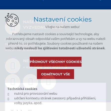
Nastavení cookies
NAŠE ADRESA PRO OSOBNÍ
Vítejte na našem webu!
VYZVEDNUTÍ ZBOŽÍ
Potřebujeme nastavit cookies a související technologie, aby
zobrazovaný obsah odpovídal vašim potřebám a vy na webu nalezli
ALPA, a.s.
přesně to, co potřebujete. Soubory cookies používané na našem
Hornoměstská 378
webu
nikdy neslouží ke zjišťování totožnosti uživatelů stránek
.
594 01 Velké Meziříčí
NEVÁHEJTE NÁM ZAVOLAT.
PŘIJMOUT VŠECHNY COOKIES
566 521 401
- 3
+ 420
ODMÍTNOUT VŠE
Technická cookies
nutná pro provozování webu
udržení kontextu stránek (session): případná přihlášení,
volby jazyka, apod.