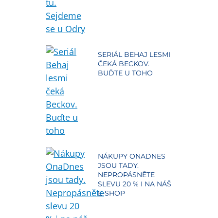
SERIÁL BEHAJ LESMI
ČEKÁ BECKOV.
BUĎTE U TOHO
NÁKUPY ONADNES
JSOU TADY.
NEPROPÁSNĚTE
SLEVU 20 % I NA NÁŠ
E-SHOP