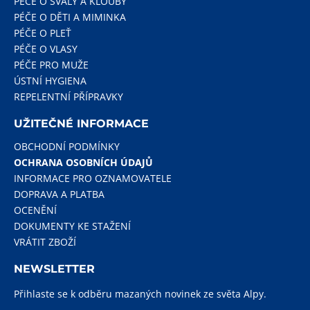
PÉČE O SVALY A KLOUBY
PÉČE O DĚTI A MIMINKA
PÉČE O PLEŤ
PÉČE O VLASY
PÉČE PRO MUŽE
ÚSTNÍ HYGIENA
REPELENTNÍ PŘÍPRAVKY
UŽITEČNÉ INFORMACE
OBCHODNÍ PODMÍNKY
OCHRANA OSOBNÍCH ÚDAJŮ
INFORMACE PRO OZNAMOVATELE
DOPRAVA A PLATBA
OCENĚNÍ
DOKUMENTY KE STAŽENÍ
VRÁTIT ZBOŽÍ
NEWSLETTER
Přihlaste se k odběru mazaných novinek ze světa Alpy.