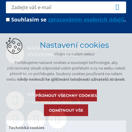
Souhlasím se
zpracováním osobních údajů
.
Nastavení cookies
NAŠE ADRESA PRO OSOBNÍ
Vítejte na našem webu!
VYZVEDNUTÍ ZBOŽÍ
Potřebujeme nastavit cookies a související technologie, aby
zobrazovaný obsah odpovídal vašim potřebám a vy na webu nalezli
ALPA, a.s.
přesně to, co potřebujete. Soubory cookies používané na našem
Hornoměstská 378
webu
nikdy neslouží ke zjišťování totožnosti uživatelů stránek
.
594 01 Velké Meziříčí
NEVÁHEJTE NÁM ZAVOLAT.
PŘIJMOUT VŠECHNY COOKIES
566 521 401
- 3
+ 420
ODMÍTNOUT VŠE
Technická cookies