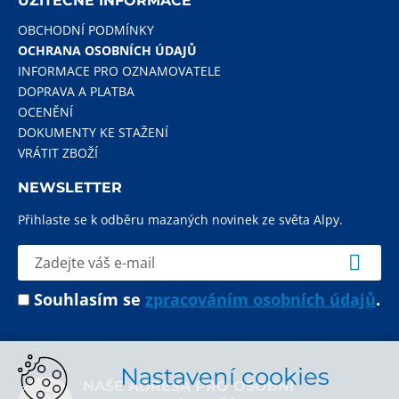
UŽITEČNÉ INFORMACE
OBCHODNÍ PODMÍNKY
OCHRANA OSOBNÍCH ÚDAJŮ
INFORMACE PRO OZNAMOVATELE
DOPRAVA A PLATBA
OCENĚNÍ
DOKUMENTY KE STAŽENÍ
VRÁTIT ZBOŽÍ
NEWSLETTER
Přihlaste se k odběru mazaných novinek ze světa Alpy.
Souhlasím se
zpracováním osobních údajů
.
Nastavení cookies
NAŠE ADRESA PRO OSOBNÍ