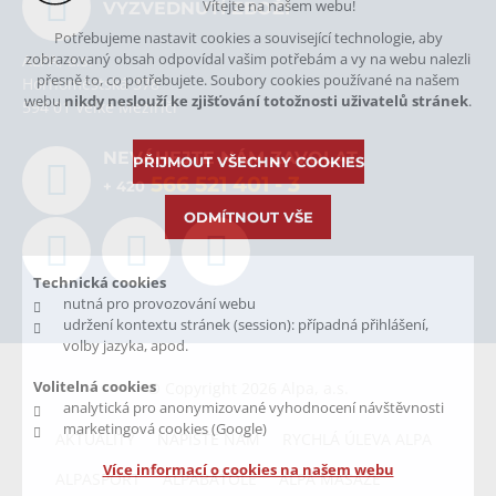
Vítejte na našem webu!
VYZVEDNUTÍ ZBOŽÍ
Potřebujeme nastavit cookies a související technologie, aby
zobrazovaný obsah odpovídal vašim potřebám a vy na webu nalezli
ALPA, a.s.
přesně to, co potřebujete. Soubory cookies používané na našem
Hornoměstská 378
webu
nikdy neslouží ke zjišťování totožnosti uživatelů stránek
.
594 01 Velké Meziříčí
NEVÁHEJTE NÁM ZAVOLAT.
PŘIJMOUT VŠECHNY COOKIES
566 521 401
- 3
+ 420
ODMÍTNOUT VŠE
Technická cookies
nutná pro provozování webu
udržení kontextu stránek (session): případná přihlášení,
volby jazyka, apod.
Volitelná cookies
© Copyright 2026 Alpa, a.s.
analytická pro anonymizované vyhodnocení návštěvnosti
marketingová cookies (Google)
AKTUALITY
NAPIŠTE NÁM
RYCHLÁ ÚLEVA ALPA
Více informací o cookies na našem webu
ALPASPORT
ALPABATOLE
ALPA MASÁŽE