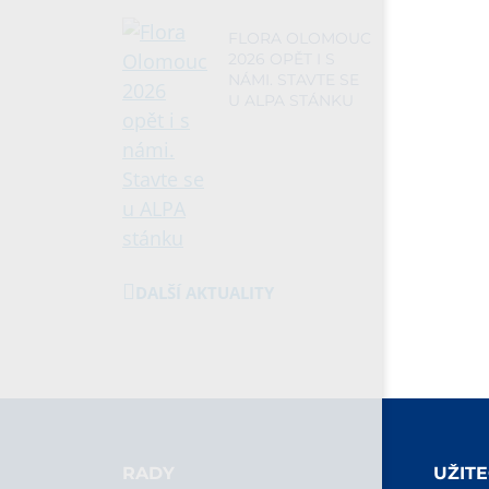
FLORA OLOMOUC
2026 OPĚT I S
NÁMI. STAVTE SE
U ALPA STÁNKU
DALŠÍ AKTUALITY
RADY
UŽIT