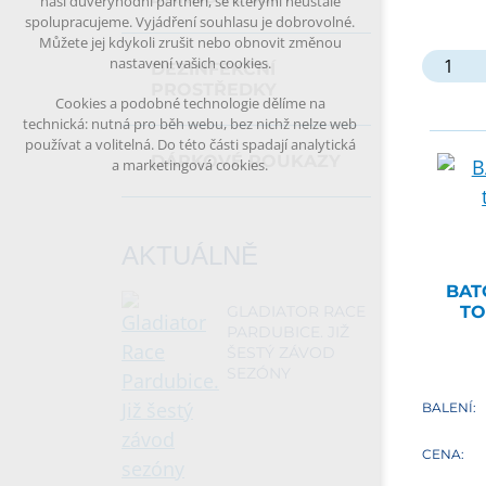
naši důvěryhodní partneři, se kterými neustále
spolupracujeme. Vyjádření souhlasu je dobrovolné.
Můžete jej kdykoli zrušit nebo obnovit změnou
nastavení vašich cookies.
DEZINFEKČNÍ
PROSTŘEDKY
Cookies a podobné technologie dělíme na
technická: nutná pro běh webu, bez nichž nelze web
používat a volitelná. Do této části spadají analytická
DÁRKOVÉ POUKAZY
a marketingová cookies.
AKTUÁLNĚ
BAT
TO
GLADIATOR RACE
PARDUBICE. JIŽ
ŠESTÝ ZÁVOD
SEZÓNY
BALENÍ:
CENA: