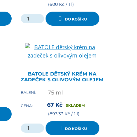
(600 Kč / 1 l)
DO KOŠÍKU
BATOLE DĚTSKÝ KRÉM NA
ZADEČEK S OLIVOVÝM OLEJEM
75
ml
BALENÍ:
67
Kč
SKLADEM
CENA:
(893.33 Kč / 1 l)
DO KOŠÍKU