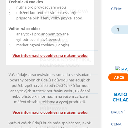
Technická cookies
nutná pro provozování webu
CENA:
PLEŤOVÁ A TĚLOVÁ
udržení kontextu stránek (session):
KOSMETIKA
případná přihlášení, volby jazyka, apod.
Volitelná cookies
analytická pro anonymizované
VLASOVÁ
vyhodnocení návštěvnosti
KOSMETIKA
marketingová cookies (Google)
Více informací o cookies na našem webu
PÁNSKÁ KOSMETIKA,
KOLÍNSKÉ VODY
Vaše údaje zpracováváme v souladu se zásadami
AKCE
ochrany osobních údajů z důvodu následujících
ÚSTNÍ HYGIENA
potřeb: zpětná vazba od návštěvníků formou
analytických statistik používání webu, ukládání
BATO
nebo přístup k informacím na vašem zařízení,
CHLA
měření obsahu, reklama a vývoj produktů.
REPELENTNÍ
PŘÍPRAVKY
Více informací o cookies na našem webu
BALENÍ:
Správci vašich údajů bude naše společnost, jakož i
CENA:
DÁRKOVÉ SETY