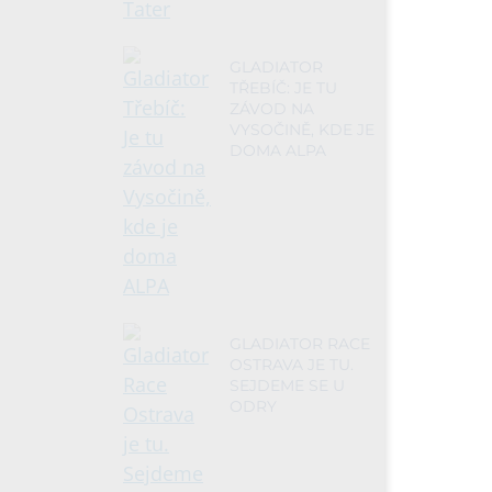
GLADIATOR
TŘEBÍČ: JE TU
ZÁVOD NA
VYSOČINĚ, KDE JE
DOMA ALPA
GLADIATOR RACE
OSTRAVA JE TU.
SEJDEME SE U
ODRY