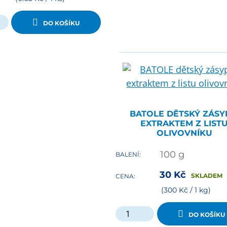
DO KOŠÍKU
BATOLE DĚTSKÝ ZÁSY
EXTRAKTEM Z LIST
OLIVOVNÍKU
100
g
BALENÍ:
30
Kč
SKLADEM
CENA:
(300 Kč / 1 kg)
DO KOŠÍKU