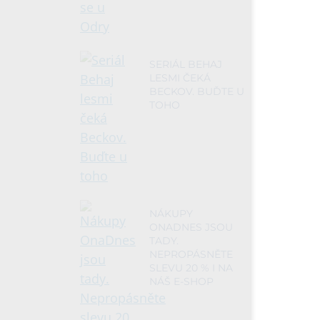
SERIÁL BEHAJ
LESMI ČEKÁ
BECKOV. BUĎTE U
TOHO
NÁKUPY
ONADNES JSOU
TADY.
NEPROPÁSNĚTE
SLEVU 20 % I NA
NÁŠ E-SHOP