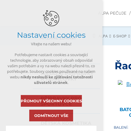
ALPA PEČUJE
Nastavení cookies
ALPA
E-SHOP
MAZANÉ ZDRAVÍ
Vítejte na našem webu!
Potřebujeme nastavit cookies a související
technologie, aby zobrazovaný obsah odpovídal
Řa
vašim potřebám a vy na webu nalezli přesně to, co
potřebujete. Soubory cookies používané na našem
MASÁŽNÍ PŘÍPRAVKY
webu
nikdy neslouží ke zjišťování totožnosti
A FRANCOVKY
uživatelů stránek
.
PŘÍPRAVKY PRO
PŘIJMOUT VŠECHNY COOKIES
SPORTOVCE
BAT
ODMÍTNOUT VŠE
DĚTSKÁ KOSMETIKA
BALENÍ: