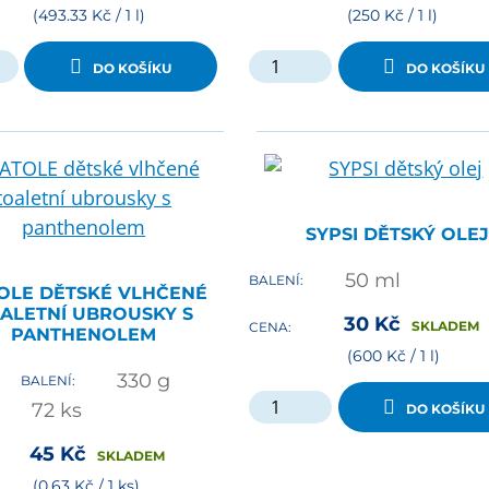
(493.33 Kč / 1 l)
(250 Kč / 1 l)
DO KOŠÍKU
DO KOŠÍKU
SYPSI DĚTSKÝ OLEJ
50
ml
BALENÍ:
OLE DĚTSKÉ VLHČENÉ
ALETNÍ UBROUSKY S
30
Kč
SKLADEM
CENA:
PANTHENOLEM
(600 Kč / 1 l)
330
g
BALENÍ:
72
ks
DO KOŠÍKU
45
Kč
SKLADEM
(0.63 Kč / 1 ks)