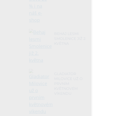
BEHAJ LESMI
SMOLENICE JIŽ 2.
KVĚTNA
GLADIATOR
MILOVICE UŽ O
PRVNÍM
KVĚTNOVÉM
VÍKENDU