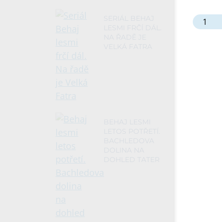
SERIÁL BEHAJ
LESMI FRČÍ DÁL.
NA ŘADĚ JE
VELKÁ FATRA
BEHAJ LESMI
LETOS POTŘETÍ.
BACHLEDOVA
DOLINA NA
DOHLED TATER