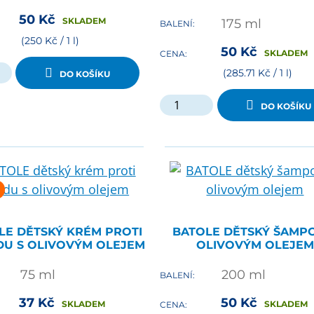
50
Kč
SKLADEM
175
ml
BALENÍ:
(250 Kč / 1 l)
50
Kč
SKLADEM
CENA:
(285.71 Kč / 1 l)
DO KOŠÍKU
DO KOŠÍKU
LE DĚTSKÝ KRÉM PROTI
BATOLE DĚTSKÝ ŠAMP
DU S OLIVOVÝM OLEJEM
OLIVOVÝM OLEJEM
75
ml
200
ml
BALENÍ:
37
Kč
50
Kč
SKLADEM
SKLADEM
CENA: