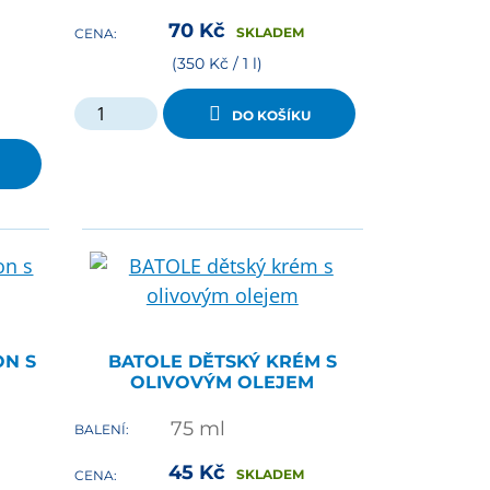
70
Kč
SKLADEM
CENA:
(350 Kč / 1 l)
DO KOŠÍKU
ON S
BATOLE DĚTSKÝ KRÉM S
OLIVOVÝM OLEJEM
75
ml
BALENÍ:
45
Kč
SKLADEM
CENA: