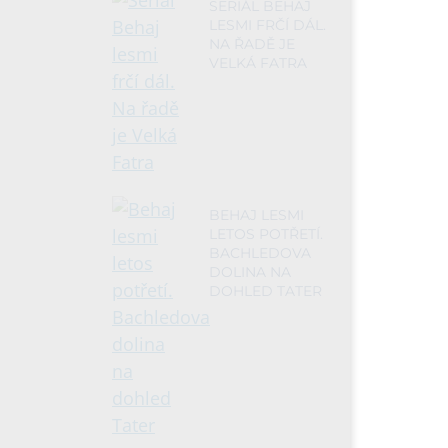
SERIÁL BEHAJ
LESMI FRČÍ DÁL.
NA ŘADĚ JE
VELKÁ FATRA
BEHAJ LESMI
LETOS POTŘETÍ.
BACHLEDOVA
DOLINA NA
DOHLED TATER