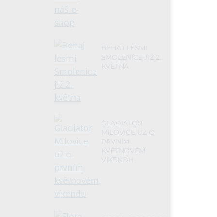
BEHAJ LESMI
SMOLENICE JIŽ 2.
KVĚTNA
GLADIATOR
MILOVICE UŽ O
PRVNÍM
KVĚTNOVÉM
VÍKENDU