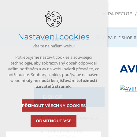
ALPA PEČUJE
Nastavení cookies
ALPA
E-SHOP
MAZANÉ ZDRAVÍ
Vítejte na našem webu!
Potřebujeme nastavit cookies a související
technologie, aby zobrazovaný obsah odpovídal
AVI
vašim potřebám a vy na webu nalezli přesně to, co
potřebujete. Soubory cookies používané na našem
ALPA PEČUJE
webu
nikdy neslouží ke zjišťování totožnosti
uživatelů stránek
.
E-SHOP
PŘIJMOUT VŠECHNY COOKIES
MASÁŽNÍ PŘÍPRAVKY A
ODMÍTNOUT VŠE
FRANCOVKY
PŘÍPRAVKY PRO
SPORTOVCE