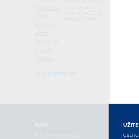
FLORA OLOMOUC
2026 OPĚT I S
NÁMI. STAVTE SE
U ALPA STÁNKU
DALŠÍ AKTUALITY
RADY
UŽIT
PÉČE PRO SPORTOVCE
OBCHO