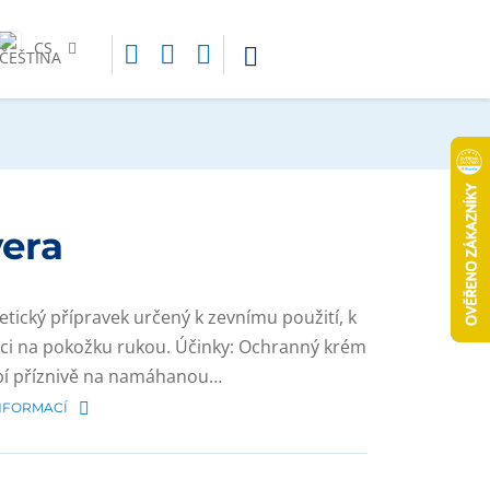
CS
vera
tický přípravek určený k zevnímu použití, k
aci na pokožku rukou. Účinky: Ochranný krém
í příznivě na namáhanou…
INFORMACÍ