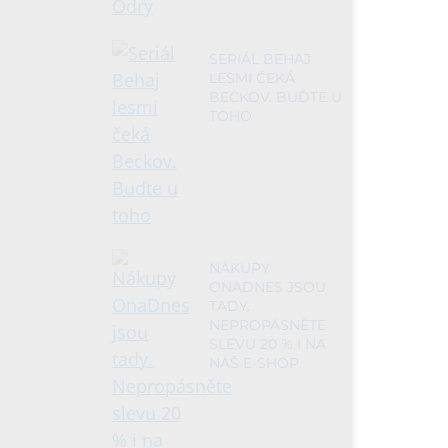
SERIÁL BEHAJ
LESMI ČEKÁ
BECKOV. BUĎTE U
TOHO
NÁKUPY
ONADNES JSOU
TADY.
NEPROPÁSNĚTE
SLEVU 20 % I NA
NÁŠ E-SHOP