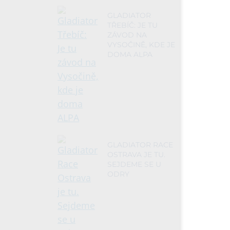
GLADIATOR
TŘEBÍČ: JE TU
ZÁVOD NA
VYSOČINĚ, KDE JE
DOMA ALPA
GLADIATOR RACE
OSTRAVA JE TU.
SEJDEME SE U
ODRY