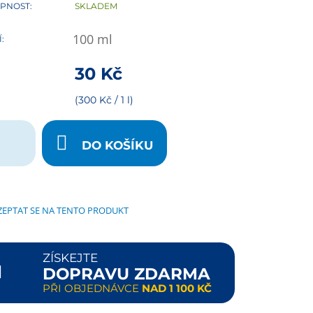
PNOST:
SKLADEM
100
ml
:
30
Kč
(300 Kč / 1 l)
DO KOŠÍKU
ZEPTAT SE NA TENTO PRODUKT
ZÍSKEJTE
DOPRAVU ZDARMA
PŘI OBJEDNÁVCE
NAD 1 100 KČ