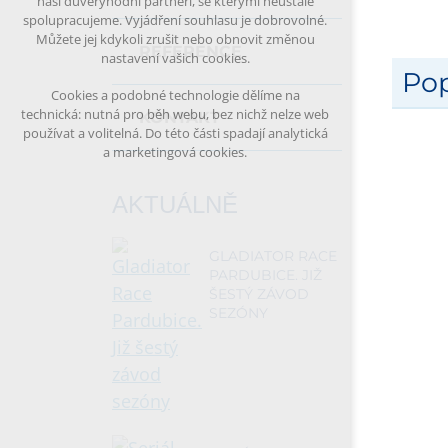
naši důvěryhodní partneři, se kterými neustále
spolupracujeme. Vyjádření souhlasu je dobrovolné.
Můžete jej kdykoli zrušit nebo obnovit změnou
REFERENCE
nastavení vašich cookies.
Pop
Cookies a podobné technologie dělíme na
technická: nutná pro běh webu, bez nichž nelze web
KONTAKT
používat a volitelná. Do této části spadají analytická
a marketingová cookies.
AKTUÁLNĚ
GLADIATOR RACE
PARDUBICE. JIŽ
ŠESTÝ ZÁVOD
SEZÓNY