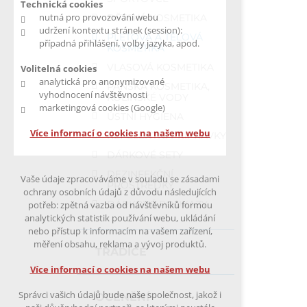
Technická cookies
nutná pro provozování webu
DĚTSKÁ KOSMETIKA
udržení kontextu stránek (session):
PLEŤOVÁ A TĚLOVÁ
případná přihlášení, volby jazyka, apod.
KOSMETIKA
VLASOVÁ KOSMETIKA
Volitelná cookies
analytická pro anonymizované
PÁNSKÁ KOSMETIKA,
vyhodnocení návštěvnosti
KOLÍNSKÉ VODY
marketingová cookies (Google)
ÚSTNÍ HYGIENA
Více informací o cookies na našem webu
REPELENTNÍ PŘÍPRAVKY
DÁRKOVÉ SETY
DEZINFEKČNÍ
Vaše údaje zpracováváme v souladu se zásadami
PROSTŘEDKY
ochrany osobních údajů z důvodu následujících
DÁRKOVÉ POUKAZY
potřeb: zpětná vazba od návštěvníků formou
analytických statistik používání webu, ukládání
nebo přístup k informacím na vašem zařízení,
měření obsahu, reklama a vývoj produktů.
TRADICE
Více informací o cookies na našem webu
Správci vašich údajů bude naše společnost, jakož i
OCENĚNÍ