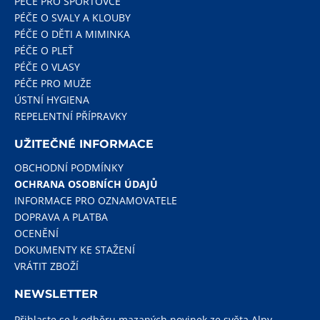
PÉČE PRO SPORTOVCE
PÉČE O SVALY A KLOUBY
PÉČE O DĚTI A MIMINKA
PÉČE O PLEŤ
PÉČE O VLASY
PÉČE PRO MUŽE
ÚSTNÍ HYGIENA
REPELENTNÍ PŘÍPRAVKY
UŽITEČNÉ INFORMACE
OBCHODNÍ PODMÍNKY
OCHRANA OSOBNÍCH ÚDAJŮ
INFORMACE PRO OZNAMOVATELE
DOPRAVA A PLATBA
OCENĚNÍ
DOKUMENTY KE STAŽENÍ
VRÁTIT ZBOŽÍ
NEWSLETTER
Přihlaste se k odběru mazaných novinek ze světa Alpy.