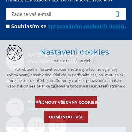
Souhlasím se
zpracováním osobních údajů
.
Nastavení cookies
NAŠE ADRESA PRO OSOBNÍ
Vítejte na našem webu!
VYZVEDNUTÍ ZBOŽÍ
Potřebujeme nastavit cookies a související technologie, aby
zobrazovaný obsah odpovídal vašim potřebám a vy na webu nalezli
ALPA, a.s.
přesně to, co potřebujete. Soubory cookies používané na našem
Hornoměstská 378
webu
nikdy neslouží ke zjišťování totožnosti uživatelů stránek
.
594 01 Velké Meziříčí
NEVÁHEJTE NÁM ZAVOLAT.
PŘIJMOUT VŠECHNY COOKIES
566 521 401
- 3
+ 420
ODMÍTNOUT VŠE