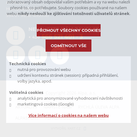
zobrazovaný obsah odpovídal vašim potřebám a vy na webu nalezli
ALPA, a.s.
přesně to, co potřebujete. Soubory cookies používané na našem
Hornoměstská 378
webu
nikdy neslouží ke zjišťování totožnosti uživatelů stránek
.
594 01 Velké Meziříčí
NEVÁHEJTE NÁM ZAVOLAT.
PŘIJMOUT VŠECHNY COOKIES
566 521 401
- 3
+ 420
ODMÍTNOUT VŠE
Technická cookies
nutná pro provozování webu
udržení kontextu stránek (session): případná přihlášení,
volby jazyka, apod.
Volitelná cookies
© Copyright 2026 Alpa, a.s.
analytická pro anonymizované vyhodnocení návštěvnosti
marketingová cookies (Google)
AKTUALITY
NAPIŠTE NÁM
RYCHLÁ ÚLEVA ALPA
Více informací o cookies na našem webu
ALPASPORT
ALPABATOLE
ALPA MASÁŽE
VYTVOŘIL XART.CZ