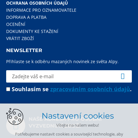
OCHRANA OSOBNÍCH ÚDAJŮ
INFORMACE PRO OZNAMOVATELE
DOPRAVA A PLATBA
OCENĚNÍ
DOKUMENTY KE STAŽENÍ
VRÁTIT ZBOŽÍ
NEWSLETTER
Přihlaste se k odběru mazaných novinek ze světa Alpy.
Souhlasím se
zpracováním osobních údajů
.
Nastavení cookies
NAŠE ADRESA PRO OSOBNÍ
Vítejte na našem webu!
VYZVEDNUTÍ ZBOŽÍ
Potřebujeme nastavit cookies a související technologie, aby