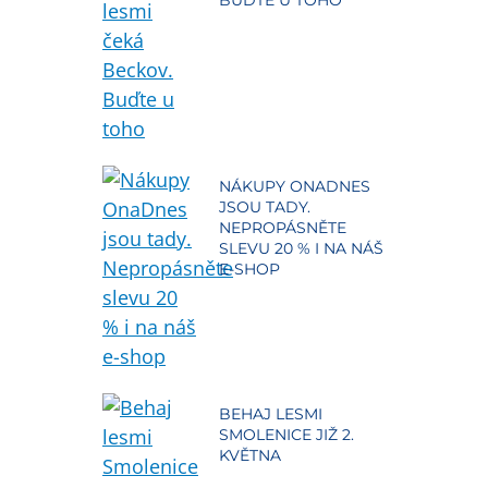
BUĎTE U TOHO
NÁKUPY ONADNES
JSOU TADY.
NEPROPÁSNĚTE
SLEVU 20 % I NA NÁŠ
E-SHOP
BEHAJ LESMI
SMOLENICE JIŽ 2.
KVĚTNA